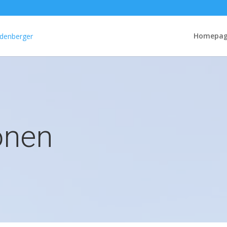
Homepa
onen